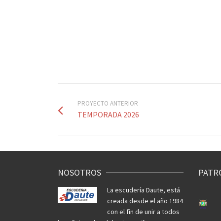
PROYECTO ANTERIOR
TEMPORADA 2026
NOSOTROS
PATR
La escudería Daute, está
creada desde el año 1984
con el fin de unir a todos