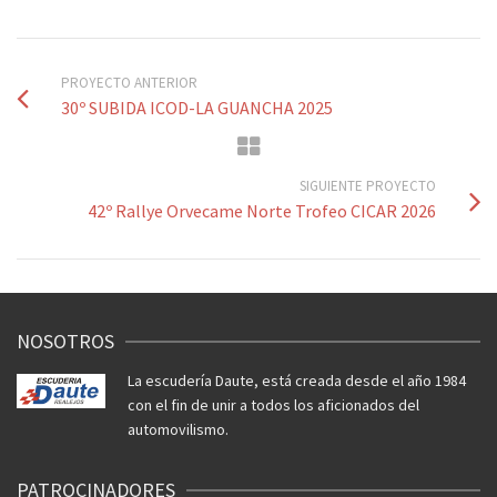
PROYECTO ANTERIOR
30º SUBIDA ICOD-LA GUANCHA 2025
SIGUIENTE PROYECTO
42º Rallye Orvecame Norte Trofeo CICAR 2026
NOSOTROS
La escudería Daute, está creada desde el año 1984
con el fin de unir a todos los aficionados del
automovilismo.
PATROCINADORES