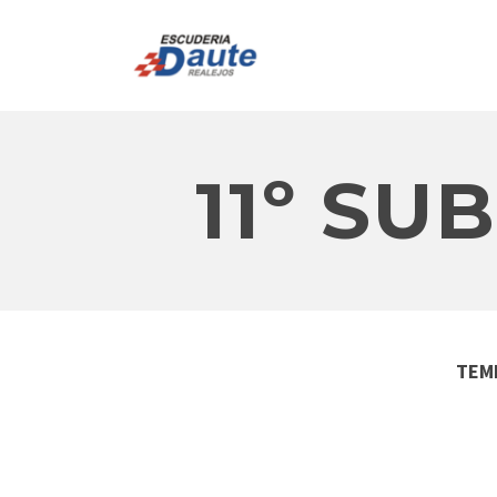
11º SU
TEM